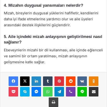
4. Mizahın duygusal yansımaları nelerdir?
Mizah, bireylerin duygusal yüklerini hafifletir, kendilerini
daha iyi ifade etmelerine yardımcı olur ve aile üyeleri
arasındaki destek ilişkilerini güçlendirir.
5. Aile içindeki mizah anlayışının geliştirilmesi nasıl
sağlanır?
Ebeveynlerin mizahi bir dil kullanması, aile içinde eğlenceli
ve samimi bir ortam yaratılması, mizah anlayışının
gelişmesine katkı sağlar.
Facebook
X
LinkedIn
Tumblr
Pinterest
Reddit
VKontakte
Odnok
Pocket
Skype
Messenger
WhatsApp
Telegram
Viber
Line
E-Posta ile payla
Yazdır