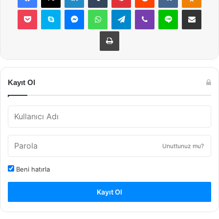
Pocket
Skype
Messenger
WhatsApp
Telegram
Viber
Line
E-Posta ile payla
Yazdır
Kayıt Ol
Unuttunuz mu?
Beni hatırla
Kayıt Ol