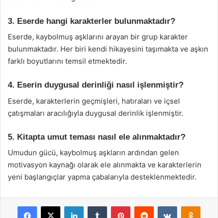
3. Eserde hangi karakterler bulunmaktadır?
Eserde, kaybolmuş aşklarını arayan bir grup karakter
bulunmaktadır. Her biri kendi hikayesini taşımakta ve aşkın
farklı boyutlarını temsil etmektedir.
4. Eserin duygusal derinliği nasıl işlenmiştir?
Eserde, karakterlerin geçmişleri, hatıraları ve içsel
çatışmaları aracılığıyla duygusal derinlik işlenmiştir.
5. Kitapta umut teması nasıl ele alınmaktadır?
Umudun gücü, kaybolmuş aşkların ardından gelen
motivasyon kaynağı olarak ele alınmakta ve karakterlerin
yeni başlangıçlar yapma çabalarıyla desteklenmektedir.
Facebook
X
LinkedIn
Tumblr
Pinterest
Reddit
VKontakte
Odnok