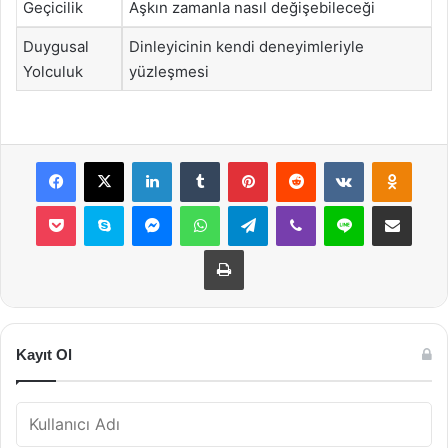
Geçicilik
Aşkın zamanla nasıl değişebileceği
Duygusal
Dinleyicinin kendi deneyimleriyle
Yolculuk
yüzleşmesi
Facebook
X
LinkedIn
Tumblr
Pinterest
Reddit
VKontakte
Odnok
Pocket
Skype
Messenger
WhatsApp
Telegram
Viber
Line
E-Posta ile payla
Yazdır
Kayıt Ol