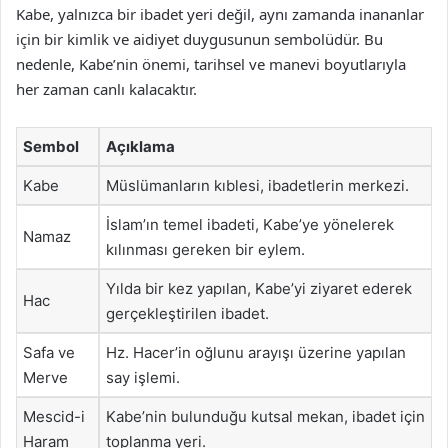
Kabe, yalnızca bir ibadet yeri değil, aynı zamanda inananlar
için bir kimlik ve aidiyet duygusunun sembolüdür. Bu
nedenle, Kabe’nin önemi, tarihsel ve manevi boyutlarıyla
her zaman canlı kalacaktır.
Sembol
Açıklama
Kabe
Müslümanların kıblesi, ibadetlerin merkezi.
İslam’ın temel ibadeti, Kabe’ye yönelerek
Namaz
kılınması gereken bir eylem.
Yılda bir kez yapılan, Kabe’yi ziyaret ederek
Hac
gerçekleştirilen ibadet.
Safa ve
Hz. Hacer’in oğlunu arayışı üzerine yapılan
Merve
say işlemi.
Mescid-i
Kabe’nin bulunduğu kutsal mekan, ibadet için
Haram
toplanma yeri.