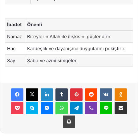
İbadet
Önemi
Namaz
Bireylerin Allah ile ilişkisini güçlendirir.
Hac
Kardeşlik ve dayanışma duygularını pekiştirir.
Say
Sabır ve azmi simgeler.
Facebook
X
LinkedIn
Tumblr
Pinterest
Reddit
VKontakte
Odnok
Pocket
Skype
Messenger
WhatsApp
Telegram
Viber
Line
E-Posta ile payla
Yazdır