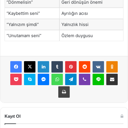
“Dönmelisin”
Geri dönüşün önemi
“Kaybettim seni”
Ayrılığın acısı
“Yalnızım şimdi”
Yalnızlık hissi
“Unutamam seni”
Özlem duygusu
Facebook
X
LinkedIn
Tumblr
Pinterest
Reddit
VKontakte
Odnok
Pocket
Skype
Messenger
WhatsApp
Telegram
Viber
Line
E-Posta ile payla
Yazdır
Kayıt Ol