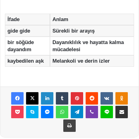
İfade
Anlam
gide gide
Sürekli bir arayış
bir söğüde
Dayanıklılık ve hayatta kalma
dayandım
mücadelesi
kaybedilen aşk
Melankoli ve derin izler
Facebook
X
LinkedIn
Tumblr
Pinterest
Reddit
VKontakte
Odnok
Pocket
Skype
Messenger
WhatsApp
Telegram
Viber
Line
E-Posta ile payla
Yazdır