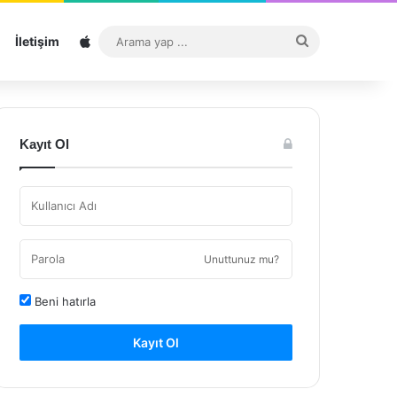
Sitemap
Arama
İletişim
yap
...
Kayıt Ol
Unuttunuz mu?
Beni hatırla
Kayıt Ol