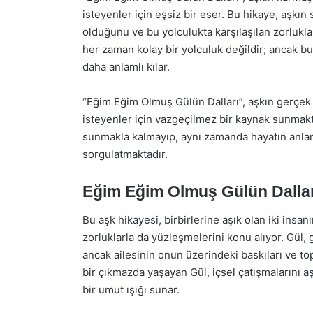
isteyenler için eşsiz bir eser. Bu hikaye, aşkın
olduğunu ve bu yolculukta karşılaşılan zorluklar
her zaman kolay bir yolculuk değildir; ancak b
daha anlamlı kılar.
“Eğim Eğim Olmuş Gülün Dalları”, aşkın gerçe
isteyenler için vazgeçilmez bir kaynak sunmakt
sunmakla kalmayıp, aynı zamanda hayatın anlamın
sorgulatmaktadır.
Eğim Eğim Olmuş Gülün Dallar
Bu aşk hikayesi, birbirlerine aşık olan iki insa
zorluklarla da yüzleşmelerini konu alıyor. Gül,
ancak ailesinin onun üzerindeki baskıları ve to
bir çıkmazda yaşayan Gül, içsel çatışmalarını a
bir umut ışığı sunar.