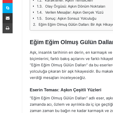
Karakterler: Aşkın Temsilcileri
Skype
Olay Örgüsü: Aşkın Dönüm Noktaları
Verilen Mesajlar: Aşkın Gerçek Yüzü
E-Posta ile paylaş
Sonuç: Aşkın Sonsuz Yolculuğu
Yazdır
Eğim Eğim Olmuş Gülün Dalları: Bir Aşk Hikay
Eğim Eğim Olmuş Gülün Dallar
Aşk, insanlık tarihinin en derin, en karmaşık v
biçimlerini, farklı bakış açılarını ve farklı hika
“Eğim Eğim Olmuş Gülün Dalları” da bu eserlerd
yolculuğa çıkaran bir aşk hikayesidir. Bu makal
verdiği mesajları inceleyeceğiz.
Eserin Teması: Aşkın Çeşitli Yüzleri
“Eğim Eğim Olmuş Gülün Dalları” adlı eser, aşk
zamanda acı, özlem ve ayrılıkla da iç içe geçtiği
zaman zaman bu bağın ne kadar karmaşık ve zor