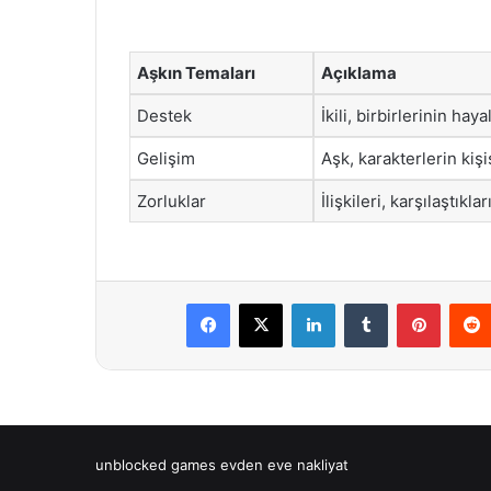
Aşkın Temaları
Açıklama
Destek
İkili, birbirlerinin hay
Gelişim
Aşk, karakterlerin kiş
Zorluklar
İlişkileri, karşılaştıklar
Facebook
X
LinkedIn
Tumblr
Pintere
unblocked games
evden eve nakliyat