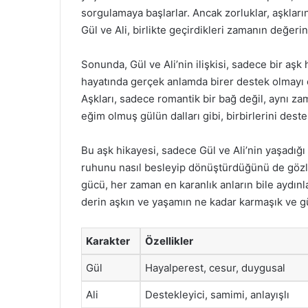
sorgulamaya başlarlar. Ancak zorluklar, aşkları
Gül ve Ali, birlikte geçirdikleri zamanın değerini
Sonunda, Gül ve Ali’nin ilişkisi, sadece bir aşk h
hayatında gerçek anlamda birer destek olmayı öğ
Aşkları, sadece romantik bir bağ değil, aynı z
eğim olmuş gülün dalları gibi, birbirlerini des
Bu aşk hikayesi, sadece Gül ve Ali’nin yaşadığ
ruhunu nasıl besleyip dönüştürdüğünü de gözle
gücü, her zaman en karanlık anların bile aydınl
derin aşkın ve yaşamın ne kadar karmaşık ve gü
Karakter
Özellikler
Gül
Hayalperest, cesur, duygusal
Ali
Destekleyici, samimi, anlayışlı