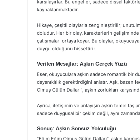
karşılaşırlar. Bu engeller, sadece dışsal faktö
kaynaklanmaktadır.
Hikaye, çeşitli olaylarla zenginleştirilir; unutul
doludur. Her bir olay, karakterlerin gelişiminde
çatışmaları ortaya koyar. Bu olaylar, okuyucuya
duygu olduğunu hissettirir.
Verilen Mesajlar: Aşkın Gerçek Yüzü
Eser, okuyuculara aşkın sadece romantik bir d
dayanıklılık gerektirdiğini anlatır. Aşk, bazen f
Olmuş Gülün Dalları”, aşkın zorlukları karşısı
Ayrıca, iletişimin ve anlayışın aşkın temel taşla
sadece duygusal bir çekim değil, aynı zamanda 
Sonuç: Aşkın Sonsuz Yolculuğu
“Eğim Eğim Olmuş Gülün Dalları”, aşkın karmaşık