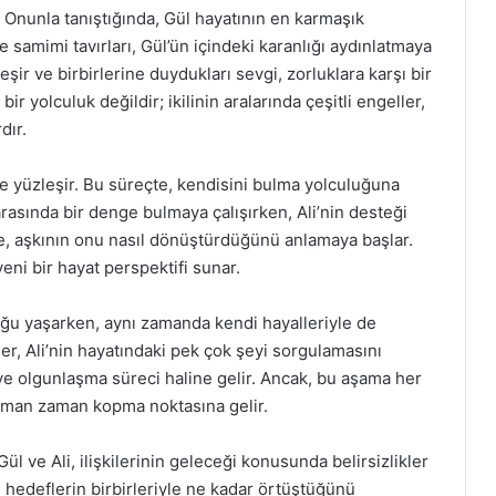
. Onunla tanıştığında, Gül hayatının en karmaşık
e samimi tavırları, Gül’ün içindeki karanlığı aydınlatmaya
eşir ve birbirlerine duydukları sevgi, zorluklara karşı bir
ir yolculuk değildir; ikilinin aralarında çeşitli engeller,
dır.
iyle yüzleşir. Bu süreçte, kendisini bulma yolculuğuna
 arasında bir denge bulmaya çalışırken, Ali’nin desteği
kçe, aşkının onu nasıl dönüştürdüğünü anlamaya başlar.
eni bir hayat perspektifi sunar.
luğu yaşarken, aynı zamanda kendi hayalleriyle de
er, Ali’nin hayatındaki pek çok şeyi sorgulamasını
e ve olgunlaşma süreci haline gelir. Ancak, bu aşama her
zaman zaman kopma noktasına gelir.
ül ve Ali, ilişkilerinin geleceği konusunda belirsizlikler
u hedeflerin birbirleriyle ne kadar örtüştüğünü