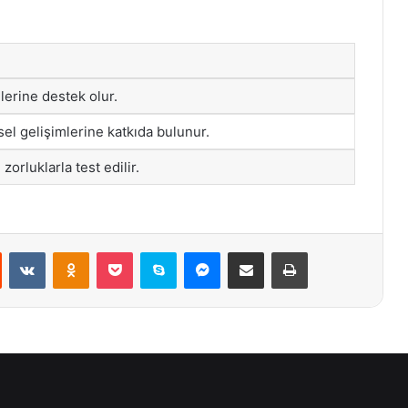
allerine destek olur.
isel gelişimlerine katkıda bulunur.
ı zorluklarla test edilir.
st
Reddit
VKontakte
Odnoklassniki
Pocket
Skype
Messenger
E-Posta ile paylaş
Yazdır