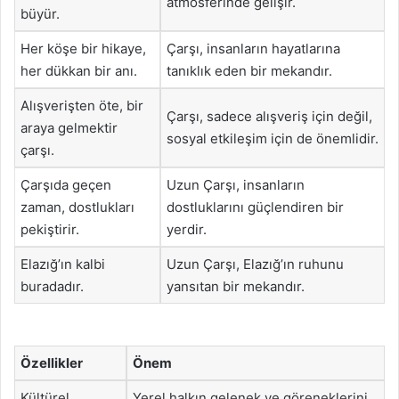
atmosferinde gelişir.
büyür.
Her köşe bir hikaye,
Çarşı, insanların hayatlarına
her dükkan bir anı.
tanıklık eden bir mekandır.
Alışverişten öte, bir
Çarşı, sadece alışveriş için değil,
araya gelmektir
sosyal etkileşim için de önemlidir.
çarşı.
Çarşıda geçen
Uzun Çarşı, insanların
zaman, dostlukları
dostluklarını güçlendiren bir
pekiştirir.
yerdir.
Elazığ’ın kalbi
Uzun Çarşı, Elazığ’ın ruhunu
buradadır.
yansıtan bir mekandır.
Özellikler
Önem
Kültürel
Yerel halkın gelenek ve göreneklerini