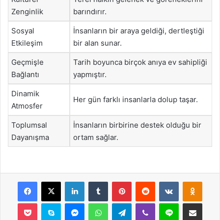
Zenginlik
barındırır.
Sosyal
İnsanların bir araya geldiği, dertleştiği
Etkileşim
bir alan sunar.
Geçmişle
Tarih boyunca birçok anıya ev sahipliği
Bağlantı
yapmıştır.
Dinamik
Her gün farklı insanlarla dolup taşar.
Atmosfer
Toplumsal
İnsanların birbirine destek olduğu bir
Dayanışma
ortam sağlar.
Facebook
X
LinkedIn
Tumblr
Pinterest
Reddit
VKontakte
Odnok
Pocket
Skype
Messenger
WhatsApp
Telegram
Viber
Line
E-Posta ile payla