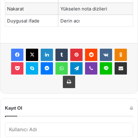
Nakarat
Yükselen nota dizileri
Duygusal ifade
Derin acı
Facebook
X
LinkedIn
Tumblr
Pinterest
Reddit
VKontakte
Odnok
Pocket
Skype
Messenger
WhatsApp
Telegram
Viber
Line
E-Posta ile payla
Yazdır
Kayıt Ol