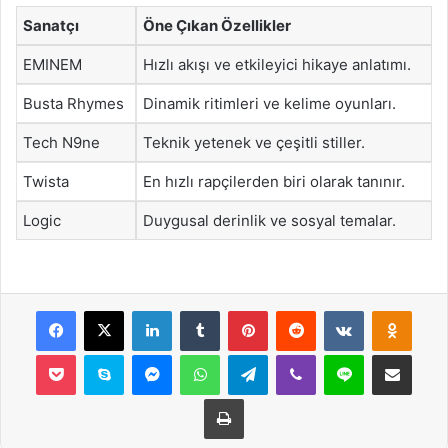
Sanatçı
Öne Çıkan Özellikler
EMINEM
Hızlı akışı ve etkileyici hikaye anlatımı.
Busta Rhymes
Dinamik ritimleri ve kelime oyunları.
Tech N9ne
Teknik yetenek ve çeşitli stiller.
Twista
En hızlı rapçilerden biri olarak tanınır.
Logic
Duygusal derinlik ve sosyal temalar.
Facebook
X
LinkedIn
Tumblr
Pinterest
Reddit
VKontakte
Odnok
Pocket
Skype
Messenger
WhatsApp
Telegram
Viber
Line
E-Posta ile payla
Yazdır