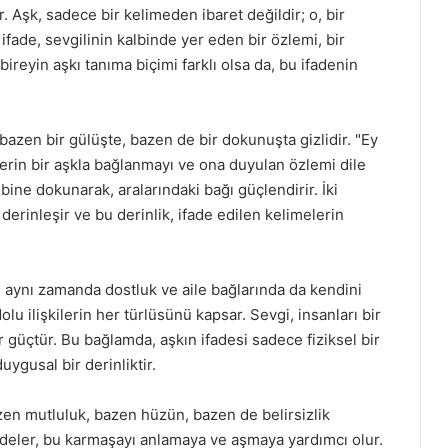
r. Aşk, sadece bir kelimeden ibaret değildir; o, bir
 ifade, sevgilinin kalbinde yer eden bir özlemi, bir
ireyin aşkı tanıma biçimi farklı olsa da, bu ifadenin
 bazen bir gülüşte, bazen de bir dokunuşta gizlidir. "Ey
derin bir aşkla bağlanmayı ve ona duyulan özlemi dile
lbine dokunarak, aralarındaki bağı güçlendirir. İki
derinleşir ve bu derinlik, ifade edilen kelimelerin
l, aynı zamanda dostluk ve aile bağlarında da kendini
dolu ilişkilerin her türlüsünü kapsar. Sevgi, insanları bir
r güçtür. Bu bağlamda, aşkın ifadesi sadece fiziksel bir
ygusal bir derinliktir.
zen mutluluk, bazen hüzün, bazen de belirsizlik
ifadeler, bu karmaşayı anlamaya ve aşmaya yardımcı olur.