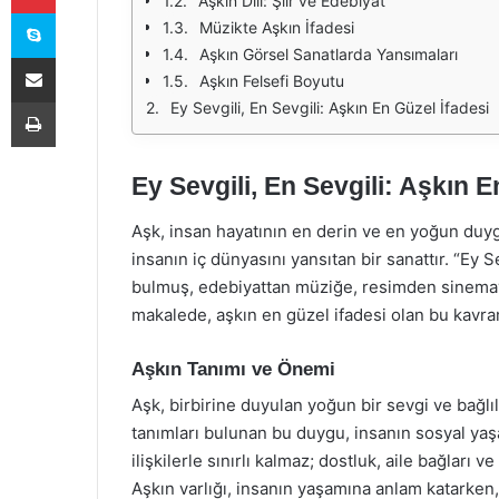
Aşkın Dili: Şiir ve Edebiyat
Skype
Müzikte Aşkın İfadesi
Aşkın Görsel Sanatlarda Yansımaları
E-Posta ile paylaş
Aşkın Felsefi Boyutu
Yazdır
Ey Sevgili, En Sevgili: Aşkın En Güzel İfadesi
Ey Sevgili, En Sevgili: Aşkın E
Aşk, insan hayatının en derin ve en yoğun duyg
insanın iç dünyasını yansıtan bir sanattır. “Ey S
bulmuş, edebiyattan müziğe, resimden sinemay
makalede, aşkın en güzel ifadesi olan bu kavr
Aşkın Tanımı ve Önemi
Aşk, birbirine duyulan yoğun bir sevgi ve bağlılık
tanımları bulunan bu duygu, insanın sosyal yaş
ilişkilerle sınırlı kalmaz; dostluk, aile bağları 
Aşkın varlığı, insanın yaşamına anlam katarken