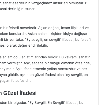
er, sanat eserlerinin vazgeçilmez unsurları olmuştur. Bu
usal derinliğini sunar.
bir felsefi meseledir. Aşkın doğası, insan ilişkileri ve
 çeken konulardır. Aşkın anlamı, kişiden kişiye değişse
ir yer tutar. “Ey sevgili, en sevgili” ifadesi, bu felsefi
esi olarak değerlendirilebilir.
 ve anlam dolu anlatımlarından biridir. Bu kavram, sanatın
lham vermiştir. Aşk, sadece bir duygu olmanın ötesinde,
neyimdir. Aşkı ifade etmenin yolları sonsuzdur ve her
yna gibidir. aşkın en güzel ifadesi olan “ey sevgili, en
 yaşam felsefesidir.
n Güzel İfadesi
en bir olgudur. "Ey Sevgili, En Sevgili" ifadesi, bu