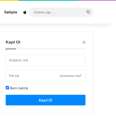
Sitemap
Arama
İletişim
yap
...
Kayıt Ol
Unuttunuz mu?
Beni hatırla
Kayıt Ol