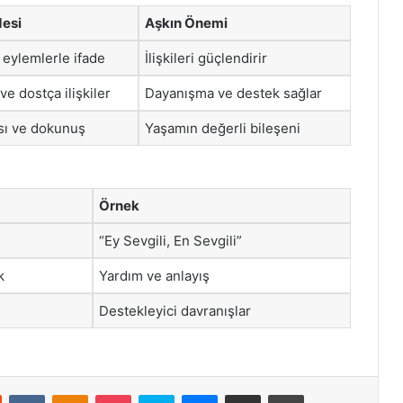
desi
Aşkın Önemi
 eylemlerle ifade
İlişkileri güçlendirir
e dostça ilişkiler
Dayanışma ve destek sağlar
sı ve dokunuş
Yaşamın değerli bileşeni
Örnek
“Ey Sevgili, En Sevgili”
k
Yardım ve anlayış
Destekleyici davranışlar
st
Reddit
VKontakte
Odnoklassniki
Pocket
Skype
Messenger
E-Posta ile paylaş
Yazdır