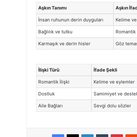
Aşkın Tanımı
Aşkın İfa
İnsan ruhunun derin duyguları
Kelime ve
Bağlılık ve tutku
Romantik v
Karmaşık ve derin hisler
Göz tema
İlişki Türü
İfade Şekli
Romantik İlişki
Kelime ve eylemler
Dostluk
Samimiyet ve deste
Aile Bağları
Sevgi dolu sözler
Facebook
X
LinkedIn
Tumblr
Pintere