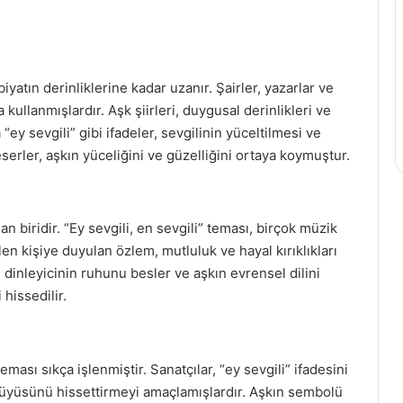
biyatın derinliklerine kadar uzanır. Şairler, yazarlar ve
a kullanmışlardır. Aşk şiirleri, duygusal derinlikleri ve
a “ey sevgili” gibi ifadeler, sevgilinin yüceltilmesi ve
 eserler, aşkın yüceliğini ve güzelliğini ortaya koymuştur.
an biridir. “Ey sevgili, en sevgili” teması, birçok müzik
len kişiye duyulan özlem, mutluluk ve hayal kırıklıkları
, dinleyicinin ruhunu besler ve aşkın evrensel dilini
hissedilir.
ması sıkça işlenmiştir. Sanatçılar, “ey sevgili” ifadesini
n büyüsünü hissettirmeyi amaçlamışlardır. Aşkın sembolü