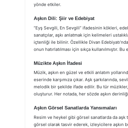
yönde etkiler.
Aşkın Dili: Şiir ve Edebiyat
“Eyş Sevgili, En Sevgili” ifadesinin kökleri, ede
sanatçılar, aşkı anlatmak için kelimeleri ustalıkl
içtenliği ile bilinir. Özellikle Divan Edebiyatı’nd
onun hatırlatılması için sıkça kullanılmıştır. Bu
Müzikte Aşkın İfadesi
Müzik, aşkın en güzel ve etkili anlatım yollarınd
eserinde karşımıza çıkar. Aşk şarkılarında, sevi
melodik bir şekilde ifade edilir. Bu tür müzikler
oluşturur. Her notada, her sözde aşkın derinliği 
Aşkın Görsel Sanatlarda Yansımaları
Resim ve heykel gibi görsel sanatlarda da aşk te
görsel olarak tasvir ederek, izleyicilere aşkı