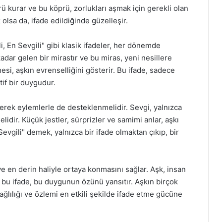
rü kurar ve bu köprü, zorlukları aşmak için gerekli olan
olsa da, ifade edildiğinde güzelleşir.
li, En Sevgili" gibi klasik ifadeler, her dönemde
dar gelen bir mirastır ve bu miras, yeni nesillere
mesi, aşkın evrenselliğini gösterir. Bu ifade, sadece
if bir duygudur.
çerek eylemlerle de desteklenmelidir. Sevgi, yalnızca
dir. Küçük jestler, sürprizler ve samimi anlar, aşkı
Sevgili" demek, yalnızca bir ifade olmaktan çıkıp, bir
 ve en derin haliyle ortaya konmasını sağlar. Aşk, insan
e bu ifade, bu duygunun özünü yansıtır. Aşkın birçok
ğlılığı ve özlemi en etkili şekilde ifade etme gücüne