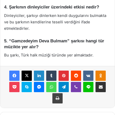
4. Şarkının dinleyiciler üzerindeki etkisi nedir?
Dinleyiciler, şarkıyı dinlerken kendi duygularını bulmakta
ve bu şarkının kendilerine teselli verdiğini ifade
etmektedirler.
5. “Gamzedeyim Deva Bulmam” şarkısı hangi tür
müzikte yer alır?
Bu şarkı, Türk halk müziği türünde yer almaktadır.
Facebook
X
LinkedIn
Tumblr
Pinterest
Reddit
VKontakte
Odnok
Pocket
Skype
Messenger
WhatsApp
Telegram
Viber
Line
E-Posta ile payla
Yazdır