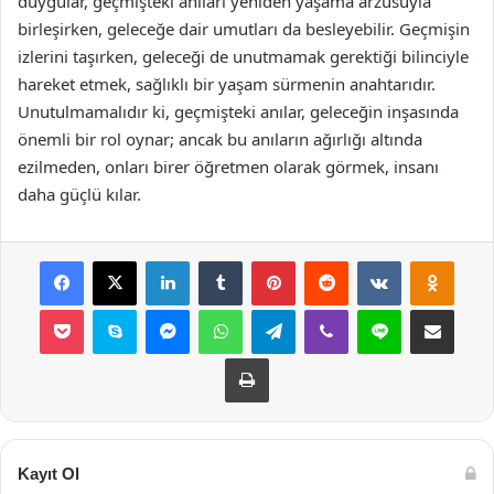
duygular, geçmişteki anıları yeniden yaşama arzusuyla
birleşirken, geleceğe dair umutları da besleyebilir. Geçmişin
izlerini taşırken, geleceği de unutmamak gerektiği bilinciyle
hareket etmek, sağlıklı bir yaşam sürmenin anahtarıdır.
Unutulmamalıdır ki, geçmişteki anılar, geleceğin inşasında
önemli bir rol oynar; ancak bu anıların ağırlığı altında
ezilmeden, onları birer öğretmen olarak görmek, insanı
daha güçlü kılar.
Facebook
X
LinkedIn
Tumblr
Pinterest
Reddit
VKontakte
Odnok
Pocket
Skype
Messenger
WhatsApp
Telegram
Viber
Line
E-Posta ile payla
Yazdır
Kayıt Ol