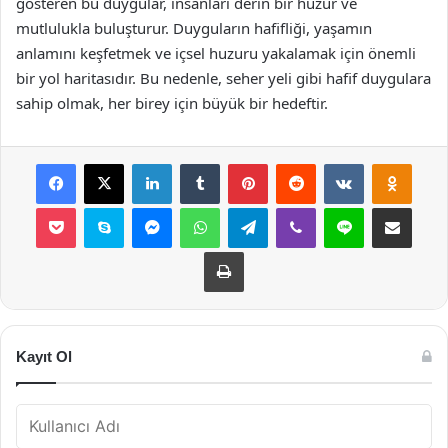
gösteren bu duygular, insanları derin bir huzur ve
mutlulukla buluşturur. Duyguların hafifliği, yaşamın
anlamını keşfetmek ve içsel huzuru yakalamak için önemli
bir yol haritasıdır. Bu nedenle, seher yeli gibi hafif duygulara
sahip olmak, her birey için büyük bir hedeftir.
Facebook
X
LinkedIn
Tumblr
Pinterest
Reddit
VKontakte
Odnok
Pocket
Skype
Messenger
WhatsApp
Telegram
Viber
Line
E-Posta ile payla
Yazdır
Kayıt Ol