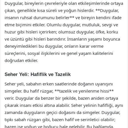
Duygular, bireylerin çevreleriyle olan etkileşimlerinde ortaya
çıkan, genellikle kısa süreli ve yoğun hislerdir. **Duygular,
insanın ruhsal durumunu belirler** ve bireyin kendini ifade
etme biçimini etkiler. Olumlu duygular, mutluluk, sevgi ve
huzur gibi hisleri içerirken; olumsuz duygular, öfke, korku
ve üzüntü gibi hisleri barındırır. İnsanların yaşamı boyunca
deneyimledikleri bu duygular, onların karar verme
süreçlerini, sosyal ilişkilerini ve genel yaşam kalitelerini
doğrudan etkiler.
Seher Yeli: Hafiflik ve Tazelik
Seher yeli, sabahın erken saatlerinde doğanın uyanışını
simgeler. Bu hafif rüzgar, **tazelik ve yenilenme hissi**
verir. Duygular da benzer bir şekilde, bazen aniden ortaya
çıkarak insanı etkisi altına alabilir. Seher yelinin hafifliği, aynı
zamanda duyguların geçici doğasını da simgeler. Duygular,
tıpkı sabah rüzgarı gibi, bazen hafif ve serinletici olabilir;
bazen ise yoğun ve boğucu hale gelebilir. Bu bağlamda,