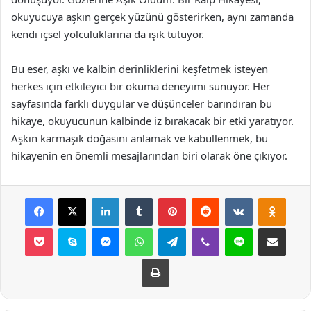
okuyucuya aşkın gerçek yüzünü gösterirken, aynı zamanda
kendi içsel yolculuklarına da ışık tutuyor.
Bu eser, aşkı ve kalbin derinliklerini keşfetmek isteyen
herkes için etkileyici bir okuma deneyimi sunuyor. Her
sayfasında farklı duygular ve düşünceler barındıran bu
hikaye, okuyucunun kalbinde iz bırakacak bir etki yaratıyor.
Aşkın karmaşık doğasını anlamak ve kabullenmek, bu
hikayenin en önemli mesajlarından biri olarak öne çıkıyor.
Facebook
X
LinkedIn
Tumblr
Pinterest
Reddit
VKontakte
Odnok
Pocket
Skype
Messenger
WhatsApp
Telegram
Viber
Line
E-Posta ile payla
Yazdır