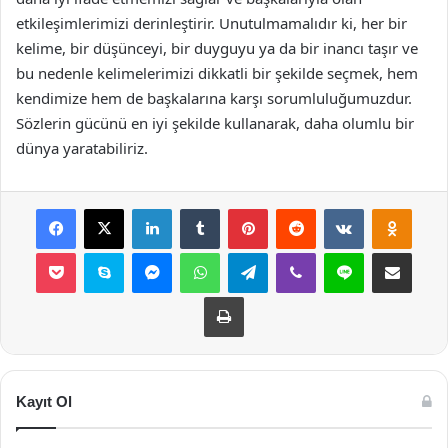
etkileşimlerimizi derinleştirir. Unutulmamalıdır ki, her bir
kelime, bir düşünceyi, bir duyguyu ya da bir inancı taşır ve
bu nedenle kelimelerimizi dikkatli bir şekilde seçmek, hem
kendimize hem de başkalarına karşı sorumluluğumuzdur.
Sözlerin gücünü en iyi şekilde kullanarak, daha olumlu bir
dünya yaratabiliriz.
Facebook
X
LinkedIn
Tumblr
Pinterest
Reddit
VKontakte
Odnok
Pocket
Skype
Messenger
WhatsApp
Telegram
Viber
Line
E-Posta ile payla
Yazdır
Kayıt Ol