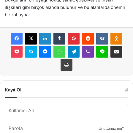
ilişkileri gibi birçok alanda bulunur ve bu alanlarda önemli
bir rol oynar.
Facebook
X
LinkedIn
Tumblr
Pinterest
Reddit
VKontakte
Odnok
Pocket
Skype
Messenger
WhatsApp
Telegram
Viber
Line
E-Posta ile payla
Yazdır
Kayıt Ol
Unuttunuz mu?