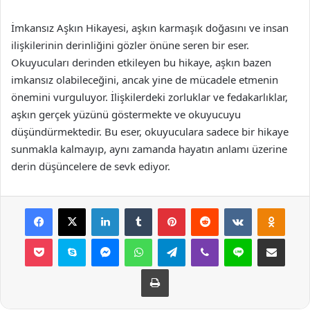
İmkansız Aşkın Hikayesi, aşkın karmaşık doğasını ve insan
ilişkilerinin derinliğini gözler önüne seren bir eser.
Okuyucuları derinden etkileyen bu hikaye, aşkın bazen
imkansız olabileceğini, ancak yine de mücadele etmenin
önemini vurguluyor. İlişkilerdeki zorluklar ve fedakarlıklar,
aşkın gerçek yüzünü göstermekte ve okuyucuyu
düşündürmektedir. Bu eser, okuyuculara sadece bir hikaye
sunmakla kalmayıp, aynı zamanda hayatın anlamı üzerine
derin düşüncelere de sevk ediyor.
Facebook
X
LinkedIn
Tumblr
Pinterest
Reddit
VKontakte
Odnok
Pocket
Skype
Messenger
WhatsApp
Telegram
Viber
Line
E-Posta ile payla
Yazdır