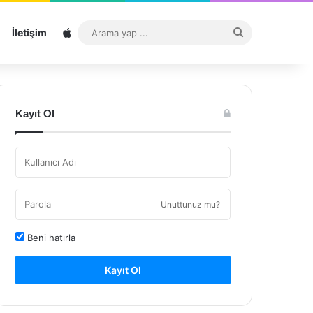
Sitemap
Arama
İletişim
yap
...
Kayıt Ol
Unuttunuz mu?
Beni hatırla
Kayıt Ol