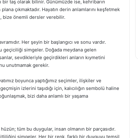
rı bir taş olarak bilinir. Günümüzde ise, kehribarın
n plana çıkmaktadır. Hayatın derin anlamlarını keşfetmek
 bize önemli dersler verebilir.
avramıdır. Her şeyin bir başlangıcı ve sonu vardır.
u geçiciliği simgeler. Doğada meydana gelen
sanlar, sevdikleriyle geçirdikleri anların kıymetini
ğunu unutmamak gerekir.
 Hayatımız boyunca yaptığımız seçimler, ilişkiler ve
 geçmişin izlerini taşıdığı için, kalıcılığın sembolü haline
yoğunlaşmak, bizi daha anlamlı bir yaşama
, hüzün; tüm bu duygular, insan olmanın bir parçasıdır.
liliğini simgeler. Her bir renk, farklı bir duyguyu temsil