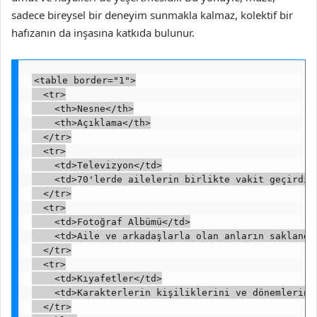
sadece bireysel bir deneyim sunmakla kalmaz, kolektif bir
hafızanın da inşasına katkıda bulunur.
<table border="1">

  <tr>

    <th>Nesne</th>

    <th>Açıklama</th>

  </tr>

  <tr>

    <td>Televizyon</td>

    <td>70'lerde ailelerin birlikte vakit geçirdiğ
  </tr>

  <tr>

    <td>Fotoğraf Albümü</td>

    <td>Aile ve arkadaşlarla olan anların saklandı
  </tr>

  <tr>

    <td>Kıyafetler</td>

    <td>Karakterlerin kişiliklerini ve dönemlerini
  </tr>
