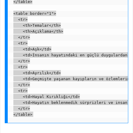
</table>

<table border="1">

  <tr>

    <th>Temalar</th>

    <th>Açıklama</th>

  </tr>

  <tr>

    <td>Aşk</td>

    <td>İnsanın hayatındaki en güçlü duygulardan b
  </tr>

  <tr>

    <td>Ayrılık</td>

    <td>Geçmişte yaşanan kayıpların ve özlemlerin i
  </tr>

  <tr>

    <td>Hayal Kırıklığı</td>

    <td>Hayatın beklenmedik sürprizleri ve insanla
  </tr>

</table>