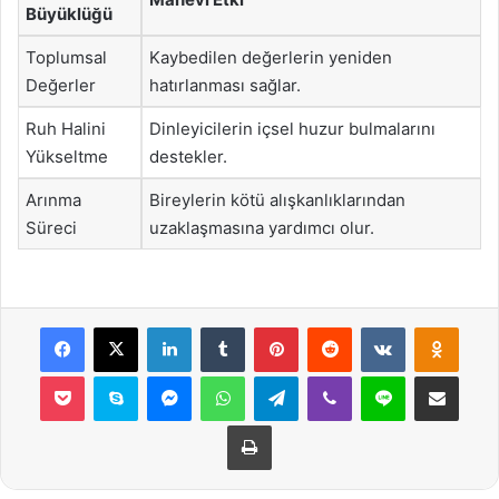
Büyüklüğü
Toplumsal
Kaybedilen değerlerin yeniden
Değerler
hatırlanması sağlar.
Ruh Halini
Dinleyicilerin içsel huzur bulmalarını
Yükseltme
destekler.
Arınma
Bireylerin kötü alışkanlıklarından
Süreci
uzaklaşmasına yardımcı olur.
Facebook
X
LinkedIn
Tumblr
Pinterest
Reddit
VKontakte
Odnok
Pocket
Skype
Messenger
WhatsApp
Telegram
Viber
Line
E-Posta ile payla
Yazdır