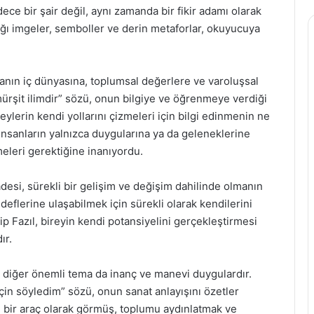
ece bir şair değil, aynı zamanda bir fikir adamı olarak
ndığı imgeler, semboller ve derin metaforlar, okuyucuya
nsanın iç dünyasına, toplumsal değerlere ve varoluşsal
mürşit ilimdir” sözü, onun bilgiye ve öğrenmeye verdiği
eylerin kendi yollarını çizmeleri için bilgi edinmenin ne
insanların yalnızca duygularına ya da geleneklerine
meleri gerektiğine inanıyordu.
adesi, sürekli bir gelişim ve değişim dahilinde olmanın
deflerine ulaşabilmek için sürekli olarak kendilerini
ip Fazıl, bireyin kendi potansiyelini gerçekleştirmesi
ır.
ir diğer önemli tema da inanç ve manevi duygulardır.
çin söyledim” sözü, onun sanat anlayışını özetler
il, bir araç olarak görmüş, toplumu aydınlatmak ve