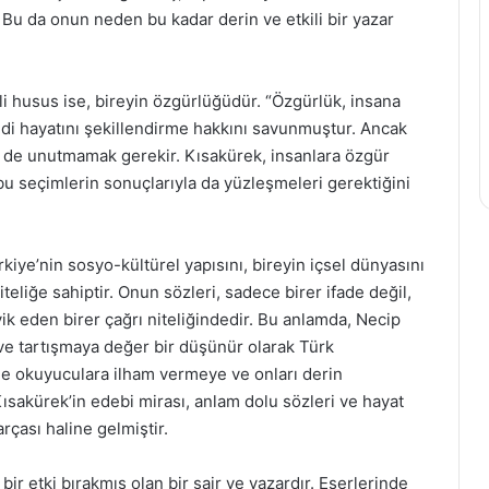
 Bu da onun neden bu kadar derin ve etkili bir yazar
li husus ise, bireyin özgürlüğüdür. “Özgürlük, insana
ndi hayatını şekillendirme hakkını savunmuştur. Ancak
ni de unutmamak gerekir. Kısakürek, insanlara özgür
bu seçimlerin sonuçlarıyla da yüzleşmeleri gerektiğini
kiye’nin sosyo-kültürel yapısını, bireyin içsel dünyasını
teliğe sahiptir. Onun sözleri, sadece birer ifade değil,
 eden birer çağrı niteliğindedir. Bu anlamda, Necip
e tartışmaya değer bir düşünür olarak Türk
 de okuyuculara ilham vermeye ve onları derin
akürek’in edebi mirası, anlam dolu sözleri ve hayat
rçası haline gelmiştir.
ir etki bırakmış olan bir şair ve yazardır. Eserlerinde