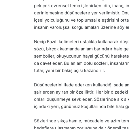
pek çok evrensel tema işlenirken, din, inanç, 
derinlemesine düşüncelere yer verilmiştir. Onu
içsel yolculuğunu ve toplumsal eleştirisini orta
insanın varoluşsal sorgulamaları üzerine söylen
Necip Fazıl, kelimeleri ustalıkla kullanarak dü
sözü, birçok katmanda anlam barındırır hale gel
semboller, okuyucunun hayal gücünü harekete 
da davet eder. Bu anlam dolu sözleri, insanların
tutar, yeni bir bakış açısı kazandırır.
Düşüncelerini ifade ederken kullandığı sade ama 
şairlerden ayıran bir özelliktir. Her bir dize
onları düşünmeye sevk eder. Sözlerinde sık sık
içindeki yeri, günümüz koşullarında bile hala ge
Sözlerinde sıkça hamle, mücadele ve azim tema
hedeflere ulaşmanın zorluğuna dair önemli te