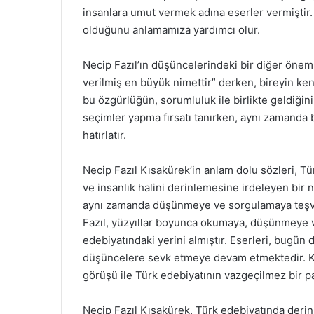
insanlara umut vermek adına eserler vermiştir.
olduğunu anlamamıza yardımcı olur.
Necip Fazıl’ın düşüncelerindeki bir diğer önem
verilmiş en büyük nimettir” derken, bireyin ke
bu özgürlüğün, sorumluluk ile birlikte geldiği
seçimler yapma fırsatı tanırken, aynı zamanda 
hatırlatır.
Necip Fazıl Kısakürek’in anlam dolu sözleri, Tür
ve insanlık halini derinlemesine irdeleyen bir ni
aynı zamanda düşünmeye ve sorgulamaya teşvik
Fazıl, yüzyıllar boyunca okumaya, düşünmeye v
edebiyatındaki yerini almıştır. Eserleri, bugün
düşüncelere sevk etmeye devam etmektedir. Kıs
görüşü ile Türk edebiyatının vazgeçilmez bir pa
Necip Fazıl Kısakürek, Türk edebiyatında derin b