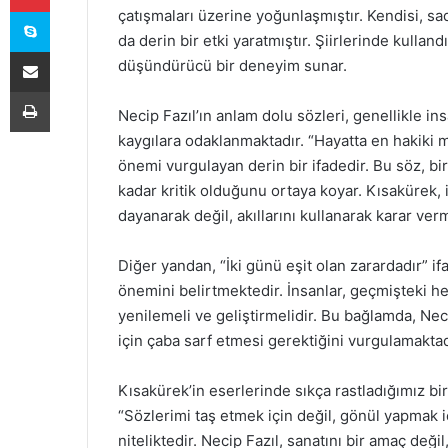
Skype
çatışmaları üzerine yoğunlaşmıştır. Kendisi, sad
da derin bir etki yaratmıştır. Şiirlerinde kulla
E-Posta ile paylaş
düşündürücü bir deneyim sunar.
Yazdır
Necip Fazıl’ın anlam dolu sözleri, genellikle i
kaygılara odaklanmaktadır. “Hayatta en hakiki 
önemi vurgulayan derin bir ifadedir. Bu söz, bir
kadar kritik olduğunu ortaya koyar. Kısakürek, 
dayanarak değil, akıllarını kullanarak karar ver
Diğer yandan, “İki günü eşit olan zarardadır” if
önemini belirtmektedir. İnsanlar, geçmişteki he
yenilemeli ve geliştirmelidir. Bu bağlamda, Nec
için çaba sarf etmesi gerektiğini vurgulamaktad
Kısakürek’in eserlerinde sıkça rastladığımız b
“Sözlerimi taş etmek için değil, gönül yapmak i
niteliktedir. Necip Fazıl, sanatını bir amaç değ