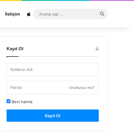
Sitemap
Arama
İletişim
yap
...
Kayıt Ol
Unuttunuz mu?
Beni hatırla
Kayıt Ol