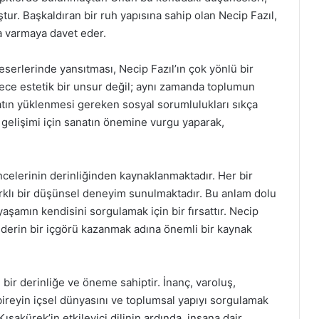
ştur. Başkaldıran bir ruh yapısına sahip olan Necip Fazıl,
na varmaya davet eder.
serlerinde yansıtması, Necip Fazıl’ın çok yönlü bir
ece estetik bir unsur değil; aynı zamanda toplumun
atın yüklenmesi gereken sosyal sorumlulukları sıkça
n gelişimi için sanatın önemine vurgu yaparak,
ncelerinin derinliğinden kaynaklanmaktadır. Her bir
rklı bir düşünsel deneyim sunulmaktadır. Bu anlam dolu
aşamın kendisini sorgulamak için bir fırsattır. Necip
 derin bir içgörü kazanmak adına önemli bir kaynak
 bir derinliğe ve öneme sahiptir. İnanç, varoluş,
 bireyin içsel dünyasını ve toplumsal yapıyı sorgulamak
Kısakürek’in etkileyici dilinin ardında, insana dair