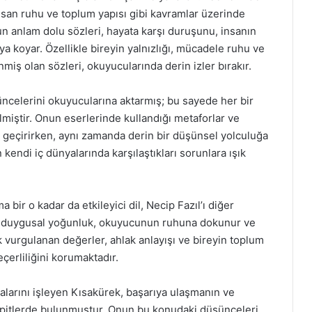
insan ruhu ve toplum yapısı gibi kavramlar üzerinde
n anlam dolu sözleri, hayata karşı duruşunu, insanın
ya koyar. Özellikle bireyin yalnızlığı, mücadele ruhu ve
miş olan sözleri, okuyucularında derin izler bırakır.
şüncelerini okuyucularına aktarmış; bu sayede her bir
miştir. Onun eserlerinde kullandığı metaforlar ve
geçirirken, aynı zamanda derin bir düşünsel yolculuğa
 kendi iç dünyalarında karşılaştıkları sorunlara ışık
bir o kadar da etkileyici dil, Necip Fazıl’ı diğer
deki duygusal yoğunluk, okuyucunun ruhuna dokunur ve
 vurgulanan değerler, ahlak anlayışı ve bireyin toplum
çerliliğini korumaktadır.
larını işleyen Kısakürek, başarıya ulaşmanın ve
spitlerde bulunmuştur. Onun bu konudaki düşünceleri,