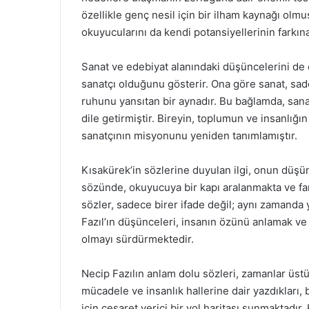
özellikle genç nesil için bir ilham kaynağı olmu
okuyucularını da kendi potansiyellerinin farkı
Sanat ve edebiyat alanındaki düşüncelerini de e
sanatçı olduğunu gösterir. Ona göre sanat, sad
ruhunu yansıtan bir aynadır. Bu bağlamda, san
dile getirmiştir. Bireyin, toplumun ve insanlığı
sanatçının misyonunu yeniden tanımlamıştır.
Kısakürek’in sözlerine duyulan ilgi, onun düşü
sözünde, okuyucuya bir kapı aralanmakta ve fa
sözler, sadece birer ifade değil; aynı zamanda y
Fazıl’ın düşünceleri, insanın özünü anlamak ve
olmayı sürdürmektedir.
Necip Fazılın anlam dolu sözleri, zamanlar üstü
mücadele ve insanlık hallerine dair yazdıkları,
için cesaret verici bir yol haritası sunmaktadır. 