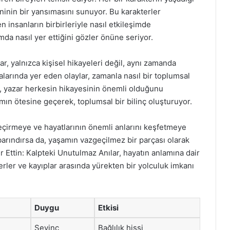
inin bir yansımasını sunuyor. Bu karakterler
n insanların birbirleriyle nasıl etkileşimde
a nasıl yer ettiğini gözler önüne seriyor.
ar, yalnızca kişisel hikayeleri değil, aynı zamanda
fızalarında yer eden olaylar, zamanla nasıl bir toplumsal
n, yazar herkesin hikayesinin önemli olduğunu
ımın ötesine geçerek, toplumsal bir bilinç oluşturuyor.
eçirmeye ve hayatlarının önemli anlarını keşfetmeye
barındırsa da, yaşamın vazgeçilmez bir parçası olarak
er Ettin: Kalpteki Unutulmaz Anılar, hayatın anlamına dair
rler ve kayıplar arasında yürekten bir yolculuk imkanı
Duygu
Etkisi
Sevinç
Bağlılık hissi