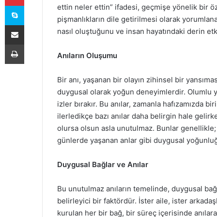
Skype
ettin neler ettin” ifadesi, geçmişe yönelik bir ö
pişmanlıkların dile getirilmesi olarak yorumlana
E-Posta ile paylaş
nasıl oluştuğunu ve insan hayatındaki derin etki
Yazdır
Anıların Oluşumu
Bir anı, yaşanan bir olayın zihinsel bir yansımas
duygusal olarak yoğun deneyimlerdir. Olumlu y
izler bırakır. Bu anılar, zamanla hafızamızda bir
ilerledikçe bazı anılar daha belirgin hale gelirke
olursa olsun asla unutulmaz. Bunlar genellikle; 
günlerde yaşanan anlar gibi duygusal yoğunluğ
Duygusal Bağlar ve Anılar
Bu unutulmaz anıların temelinde, duygusal bağla
belirleyici bir faktördür. İster aile, ister arkad
kurulan her bir bağ, bir süreç içerisinde anılar