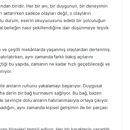
ından biridir. Her bir anı, bir duygunun, bir deneyimin
ı aktarırken sadece olayları değil, o olayların
 Bu durum, eserin okuyucusunu edebi bir yolculuğun
al belleğin nasıl şekillendiğine dair düşünmeye teşvik
de ve çeşitli mekânlarda yaşanmış olaylardan derlenmiş.
tırlatırken, aynı zamanda farklı bakış açılarını
eçtiği bu yapıda, zamanın ne kadar hızlı geçebileceği ve
ınıyor.
p ile anıların ruhunu yakalamayı başarıyor. Duygusal
a derin bir bağ kurmasını sağlıyor. Bu bağ, bazen
e sevinçle dolu anların hatırlanmasıyla ortaya çıkıyor.
adığını, aynı zamanda kişisel gelişimin de bir parçası
eren bireyleri temsil ediyor. Her bir karakterin yaşadığı