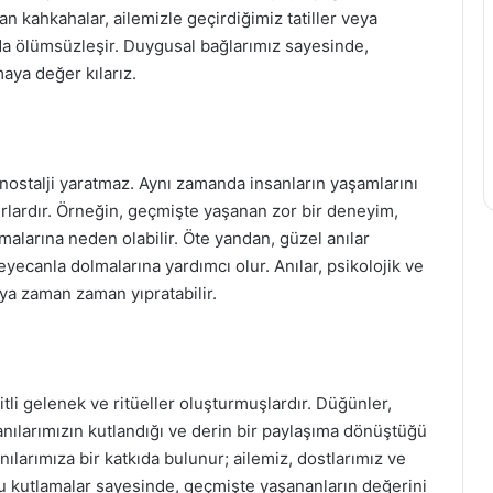
lan kahkahalar, ailemizle geçirdiğimiz tatiller veya
da ölümsüzleşir. Duygusal bağlarımız sayesinde,
maya değer kılarız.
 nostalji yaratmaz. Aynı zamanda insanların yaşamlarını
urlardır. Örneğin, geçmişte yaşanan zor bir deneyim,
malarına neden olabilir. Öte yandan, güzel anılar
yecanla dolmalarına yardımcı olur. Anılar, psikolojik ve
eya zaman zaman yıpratabilir.
itli gelenek ve ritüeller oluşturmuşlardır. Düğünler,
anılarımızın kutlandığı ve derin bir paylaşıma dönüştüğü
ılarımıza bir katkıda bulunur; ailemiz, dostlarımız ve
. Bu kutlamalar sayesinde, geçmişte yaşananların değerini