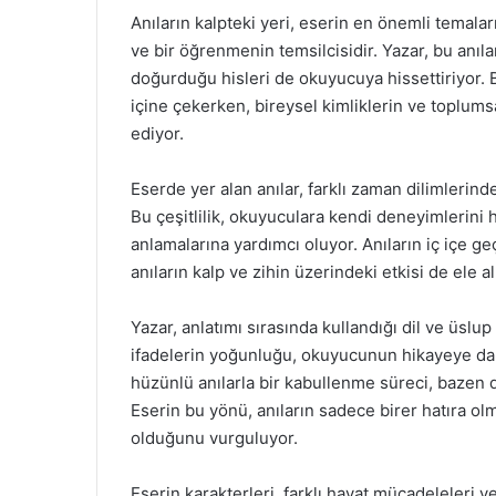
Anıların kalpteki yeri, eserin en önemli temalar
ve bir öğrenmenin temsilcisidir. Yazar, bu anılar
doğurduğu hisleri de okuyucuya hissettiriyor.
içine çekerken, bireysel kimliklerin ve toplums
ediyor.
Eserde yer alan anılar, farklı zaman dilimlerin
Bu çeşitlilik, okuyuculara kendi deneyimlerini ha
anlamalarına yardımcı oluyor. Anıların iç içe g
anıların kalp ve zihin üzerindeki etkisi de ele al
Yazar, anlatımı sırasında kullandığı dil ve üslu
ifadelerin yoğunluğu, okuyucunun hikayeye dah
hüzünlü anılarla bir kabullenme süreci, bazen d
Eserin bu yönü, anıların sadece birer hatıra olm
olduğunu vurguluyor.
Eserin karakterleri, farklı hayat mücadeleleri v