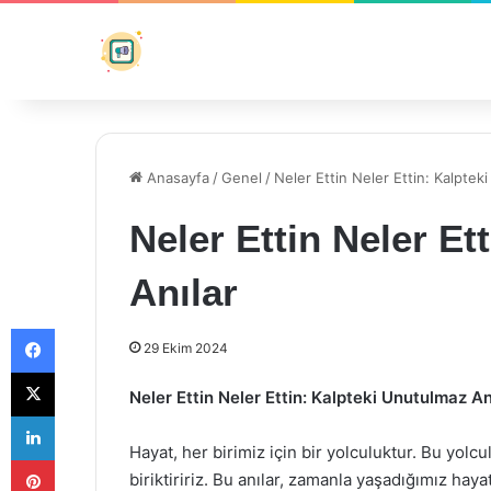
Anasayfa
/
Genel
/
Neler Ettin Neler Ettin: Kalptek
Neler Ettin Neler Et
Anılar
Facebook
29 Ekim 2024
X
Neler Ettin Neler Ettin: Kalpteki Unutulmaz An
LinkedIn
Hayat, her birimiz için bir yolculuktur. Bu yol
Pinterest
biriktiririz. Bu anılar, zamanla yaşadığımız hay