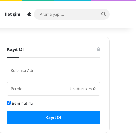
Sitemap
Arama
İletişim
yap
...
Kayıt Ol
Unuttunuz mu?
Beni hatırla
Kayıt Ol