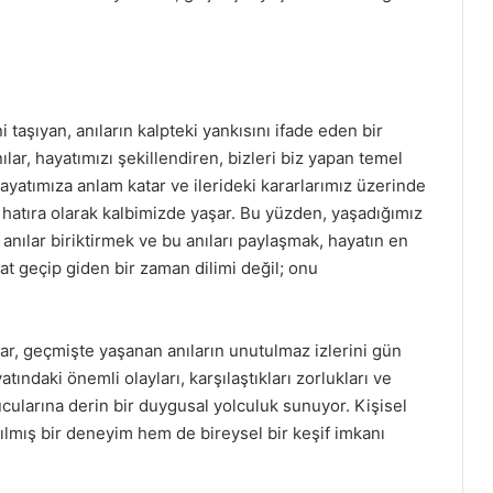
ni taşıyan, anıların kalpteki yankısını ifade eden bir
lar, hayatımızı şekillendiren, bizleri biz yapan temel
hayatımıza anlam katar ve ilerideki kararlarımız üzerinde
 bir hatıra olarak kalbimizde yaşar. Bu yüzden, yaşadığımız
anılar biriktirmek ve bu anıları paylaşmak, hayatın en
yat geçip giden bir zaman dilimi değil; onu
lar, geçmişte yaşanan anıların unutulmaz izlerini gün
tındaki önemli olayları, karşılaştıkları zorlukları ve
ucularına derin bir duygusal yolculuk sunuyor. Kişisel
şılmış bir deneyim hem de bireysel bir keşif imkanı