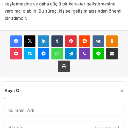
keşfetmesine ve daha güçlü bir karakter geliştirmesine
yardımcı olabilir. Bu süreç, kişisel gelişim açısından önemli
bir adımdır.
Facebook
X
LinkedIn
Tumblr
Pinterest
Reddit
VKontakte
Odnok
Pocket
Skype
Messenger
WhatsApp
Telegram
Viber
Line
E-Posta ile payla
Yazdır
Kayıt Ol
Unuttunuz mu?