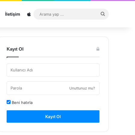
Sitemap
Arama
İletişim
yap
...
Kayıt Ol
Unuttunuz mu?
Beni hatırla
Kayıt Ol