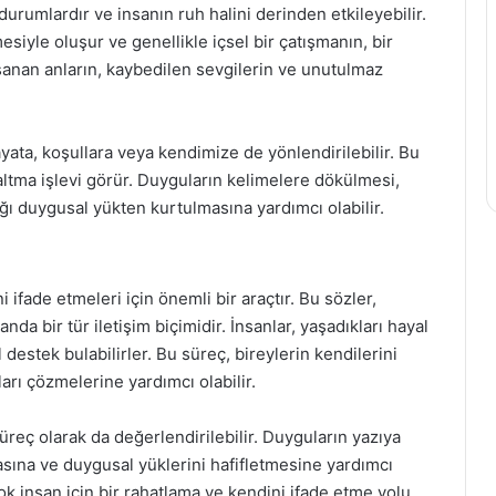
 durumlardır ve insanın ruh halini derinden etkileyebilir.
siyle oluşur ve genellikle içsel bir çatışmanın, bir
aşanan anların, kaybedilen sevgilerin ve unutulmaz
ayata, koşullara veya kendimize de yönlendirilebilir. Bu
şaltma işlevi görür. Duyguların kelimelere dökülmesi,
ğı duygusal yükten kurtulmasına yardımcı olabilir.
 ifade etmeleri için önemli bir araçtır. Bu sözler,
anda bir tür iletişim biçimidir. İnsanlar, yaşadıkları hayal
l destek bulabilirler. Bu süreç, bireylerin kendilerini
ları çözmelerine yardımcı olabilir.
süreç olarak da değerlendirilebilir. Duyguların yazıya
asına ve duygusal yüklerini hafifletmesine yardımcı
ok insan için bir rahatlama ve kendini ifade etme yolu