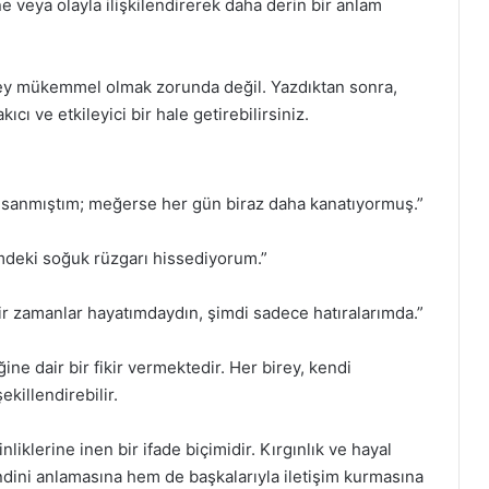
sne veya olayla ilişkilendirerek daha derin bir anlam
şey mükemmel olmak zorunda değil. Yazdıktan sonra,
cı ve etkileyici bir hale getirebilirsiniz.
 sanmıştım; meğerse her gün biraz daha kanatıyormuş.”
imdeki soğuk rüzgarı hissediyorum.”
bir zamanlar hayatımdaydın, şimdi sadece hatıralarımda.”
ine dair bir fikir vermektedir. Her birey, kendi
killendirebilir.
liklerine inen bir ifade biçimidir. Kırgınlık ve hayal
kendini anlamasına hem de başkalarıyla iletişim kurmasına