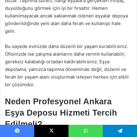
bozar. Taşınma süreci, hangi eşyalara gerçekten ihtiyaç
duyulduğunu görmek için iyi bir fırsattır. Hemen
kullanılmayacak ancak saklanmak istenen eşyalar depoya
gönderildiğinde yeni alan daha ferah ve kullanışlı hale
gelir.
Bu sayede evinizde daha düzenli bir yaşam kurabilirsiniz.
Ofisinizde ise çalışma alanlarını daha verimli kullanabilir,
gereksiz kalabalığı ortadan kaldırabilirsiniz. Eşya
depolama, yalnızca taşınma döneminde değil, düzenli ve
ferah bir yaşam alanı oluşturmak isteyen herkes için etkili
bir çözümdür.
Neden Profesyonel Ankara
Eşya Deposu Hizmeti Tercih
Edilmeli?
Facebook
X
WhatsApp
Telegram