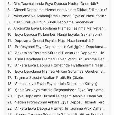
Ofis Taşımalarında Eşya Deposu Neden Önemlidir?
Güvenli Depolama Hizmetinde Nelere Dikkat Edilmelidir?
Paketleme ve Ambalajlama Hizmeti Eşyaları Nasıl Korur?
Kısa Süreli ve Uzun Süreli Depolama Seçenekleri
Ankara’da Eşya Depolama Hizmeti Taşınma Maliyetlerini Nasıl Dengeler?
Eşya Deposu Kullanırken Hangi Eşyalar Saklanabilir?
Depolama Öncesi Eşyalar Nasıl Hazırlanmalıdır?
Profesyonel Eşya Depolama ile Gelişigüzel Depolama Arasındaki Fark
Ankara’da Taşınma Sürecini Planlarken Depolama Hizmeti Nasıl Kullanılır?
Eşya Depolama Hizmeti Güven Verici Bir Taşınma Deneyimi Sunar
Ankara Eşya Deposu Hizmetinde Fiyatlandırma Nasıl Belirlenir?
Eşya Depolama Hizmeti Alırken Sorulması Gereken Sorular
Taşınma Stresini Azaltan Pratik Bir Çözüm
Sezonluk ve Fazla Eşyalar İçin Depolama Kolaylığı
Şehir Dışı veya Yurtdışı Taşınmalarda Eşya Depolama
Eşya Depolama Hizmeti ile Yaşam Alanınızı Daha Verimli Kullanın
Neden Profesyonel Ankara Eşya Deposu Hizmeti Tercih Edilmeli?
Ankara Eşya Deposu Hizmeti ile Taşınma Artık Daha Planlı
Sonuç: Taşınma Sürecinde Güvenli, Pratik ve Konforlu Depolama Çözümü