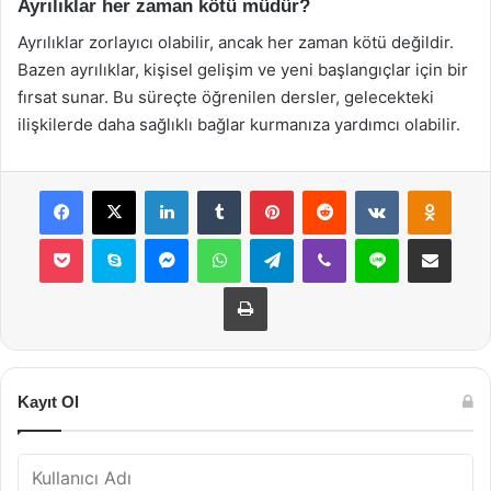
Ayrılıklar her zaman kötü müdür?
Ayrılıklar zorlayıcı olabilir, ancak her zaman kötü değildir.
Bazen ayrılıklar, kişisel gelişim ve yeni başlangıçlar için bir
fırsat sunar. Bu süreçte öğrenilen dersler, gelecekteki
ilişkilerde daha sağlıklı bağlar kurmanıza yardımcı olabilir.
Facebook
X
LinkedIn
Tumblr
Pinterest
Reddit
VKontakte
Odnok
Pocket
Skype
Messenger
WhatsApp
Telegram
Viber
Line
E-Posta ile payla
Yazdır
Kayıt Ol