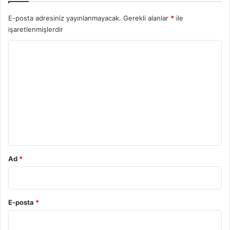
E-posta adresiniz yayınlanmayacak.
Gerekli alanlar
*
ile
işaretlenmişlerdir
Y
o
r
u
m
*
Ad
*
E-posta
*