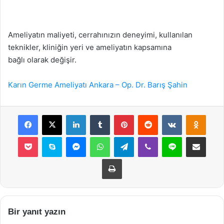
Ameliyatın maliyeti, cerrahınızın deneyimi, kullanılan
teknikler, kliniğin yeri ve ameliyatın kapsamına
bağlı olarak değişir.
Karın Germe Ameliyatı Ankara – Op. Dr. Barış Şahin
Facebook
X
LinkedIn
Tumblr
Pinterest
Reddit
VKontakte
Odnok
Pocket
Skype
Messenger
WhatsApp
Telegram
Viber
Line
E-Posta ile payla
Yazdır
Bir yanıt yazın